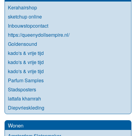
Kerahairshop
sketchup online
Inbouwstopcontact
https://queenydollsempire.nl/
Goldensound
kado's & vrije tijd
kado's & vrije tijd
kado's & vrije tijd
Parfum Samples
Stadsposters
lattafa khamrah
Diepvrieskleding
Wonen
Amsterdam Slotenmaker