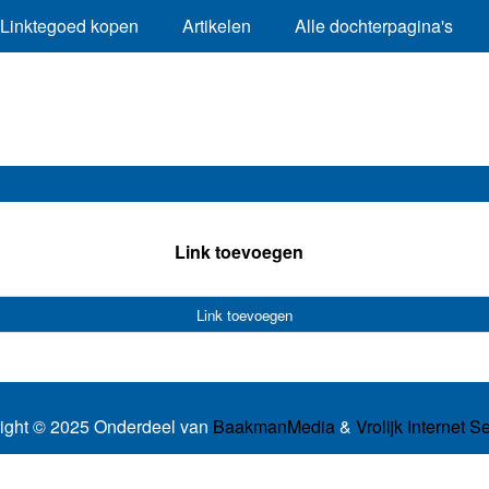
Linktegoed kopen
Artikelen
Alle dochterpagina's
Link toevoegen
Link toevoegen
ight © 2025 Onderdeel van
BaakmanMedia
&
Vrolijk Internet S